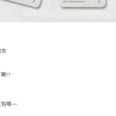
公告
嘛!?
包唷~~