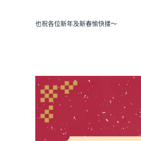
也祝各位新年及新春愉快搂～