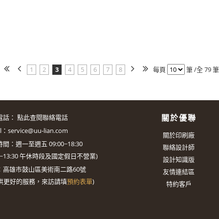
1
2
3
4
5
6
7
8
每頁
筆 /全 79 筆
關於優聯
電話：
點此查閱聯絡電話
il：
service@uu-lian.com
關於印刷廠
間：週一至週五 09:00~18:30
聯絡設計師
0~13:30
午休時段及國定假日不營業)
設計知識版
：
高雄市鼓山區美術南二路60號
友情連結區
供更好的服務，來訪請填
預約表單
)
特約客戶