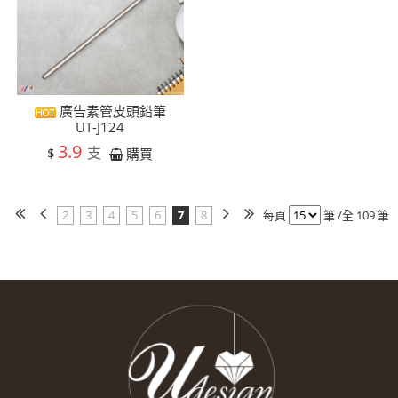
廣告素管皮頭鉛筆
UT-J124
3.9
支
$
購買
2
3
4
5
6
7
8
每頁
筆 /全 109 筆