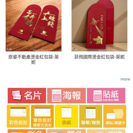
原睿不動產燙金紅包袋-萊
菲飛國際燙金紅包袋-萊妮
妮
more