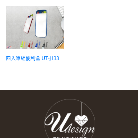
四入筆組便利盒 UT-J133