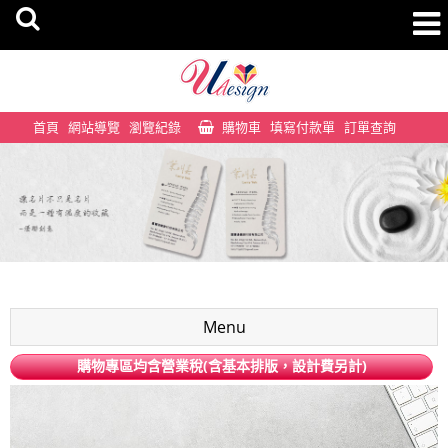
首頁
網站導覽
瀏覽紀錄
購物車
填寫付款單
訂單查詢
Menu
購物專區均含營業稅(含基本排版，設計費另計)