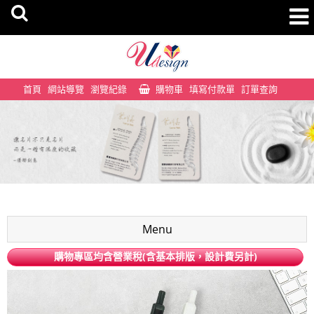
首頁
網站導覽
瀏覽紀錄
購物車
填寫付款單
訂單查詢
Menu
購物專區均含營業稅(含基本排版，設計費另計)