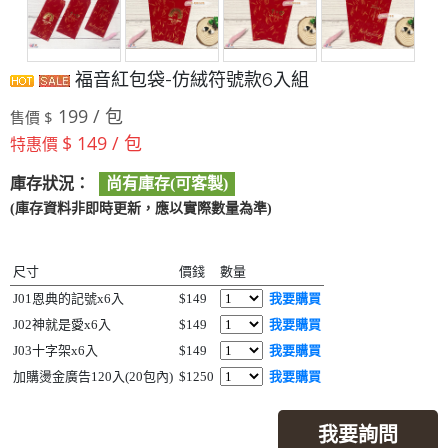
福音紅包袋-仿絨符號款6入組
199 / 包
售價 $
$ 149 / 包
特惠價
庫存狀況：
尚有庫存(可客製)
(庫存資料非即時更新，應以實際數量為準)
尺寸
價錢
數量
J01恩典的記號x6入
$149
我要購買
J02神就是愛x6入
$149
我要購買
J03十字架x6入
$149
我要購買
加購燙金廣告120入(20包內)
$1250
我要購買
我要詢問