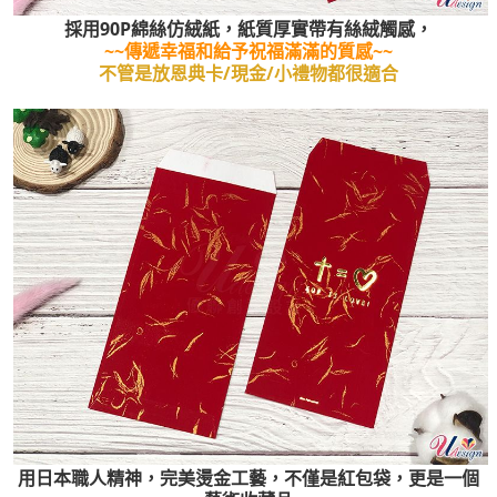
採用90P綿絲仿絨紙，紙質厚實帶有絲絨觸感，
~~傳遞幸福和給予祝福滿滿的質感~~
不管是放恩典卡/現金/小禮物都很適合
用日本職人精神，完美燙金工藝，不僅是紅包袋，更是一個