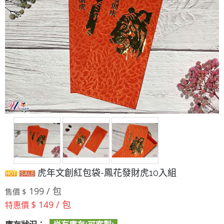
虎年文創紅包袋-鳳花發財虎10入組
199 / 包
售價 $
$ 149 / 包
特惠價