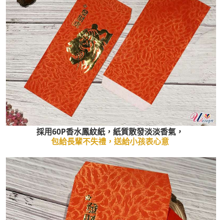
採用60P香水鳳紋紙，紙質散發淡淡香氣，
包給長輩不失禮，送給小孩表心意