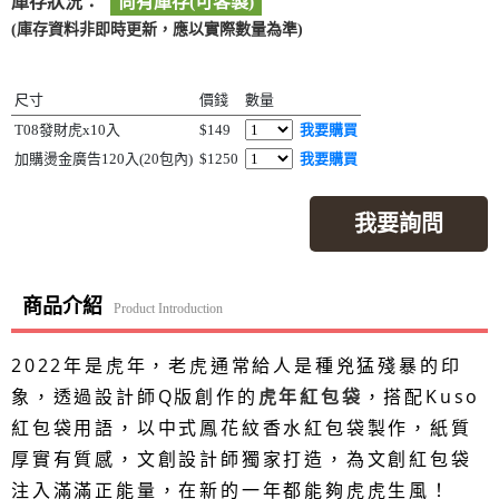
庫存狀況：
尚有庫存(可客製)
(庫存資料非即時更新，應以實際數量為準)
尺寸
價錢
數量
T08發財虎x10入
$149
我要購買
加購燙金廣告120入(20包內)
$1250
我要購買
我要詢問
商品介紹
Product Introduction
2022年是虎年，老虎通常給人是種兇猛殘暴的印
象，透過設計師Q版創作的
虎年紅包袋
，搭配Kuso
紅包袋用語，以中式鳳花紋香水紅包袋製作，紙質
厚實有質感，文創設計師獨家打造，為文創紅包袋
注入滿滿正能量，在新的一年都能夠虎虎生風！