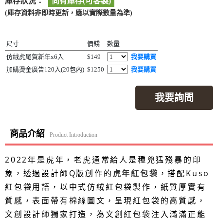
庫存狀況：
尚有庫存(可客製)
(庫存資料非即時更新，應以實際數量為準)
尺寸
價錢
數量
仿絨虎尾賀新年x6入
$149
我要購買
加購燙金廣告120入(20包內)
$1250
我要購買
我要詢問
商品介紹
Product Introduction
2022年是虎年，老虎通常給人是種兇猛殘暴的印
象，透過設計師Q版創作的
虎年紅包袋
，搭配Kuso
紅包袋用語，以中式仿絨紅包袋製作，紙質厚實有
質感，表面帶有棉絲圖文，呈現紅包袋的高質感，
文創設計師獨家打造，為文創紅包袋注入滿滿正能