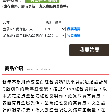
庫存狀況：
尚有庫存(可客製)
(庫存資料非即時更新，應以實際數量為準)
尺寸
價錢
數量
金莎珠紅隨你花x6入
$199
我要購買
加購燙金廣告120入(20包內)
$1250
我要購買
我要詢問
商品介紹
Product Introduction
新年不想用傳統空白紅包袋嗎?快來試試透過設計師
Q版創作的
新年紅包袋
，搭配Kuso紅包袋用語，以
中式花邊造型星幻紅包袋製作，紙質厚實有質感，
表面帶有金屬光澤，呈現紅包袋的高質感，文創設
計師獨家打造，為文創紅包袋注入滿滿正能量，在