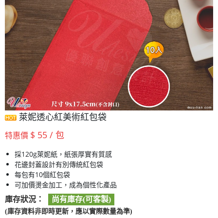
萊妮透心紅美術紅包袋
$ 55 / 包
特惠價
採120g萊妮紙，紙張厚實有質感
花邊封蓋設計有別傳統紅包袋
每包有10個紅包袋
可加價燙金加工，成為個性化產品
庫存狀況：
尚有庫存(可客製)
(庫存資料非即時更新，應以實際數量為準)