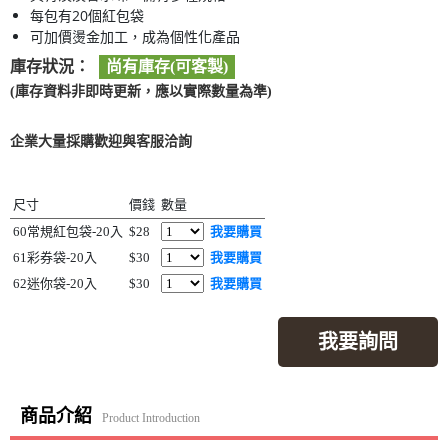
每包有20個紅包袋
可加價燙金加工，成為個性化產品
庫存狀況：
尚有庫存(可客製)
(庫存資料非即時更新，應以實際數量為準)
企業大量採購歡迎與客服洽詢
尺寸
價錢
數量
60常規紅包袋-20入
$28
我要購買
61彩券袋-20入
$30
我要購買
62迷你袋-20入
$30
我要購買
我要詢問
商品介紹
Product Introduction