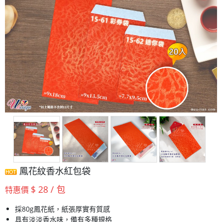
鳳花紋香水紅包袋
$ 28 / 包
特惠價
採80g鳳花紙，紙張厚實有質感
具有淡淡香水味，備有多種規格