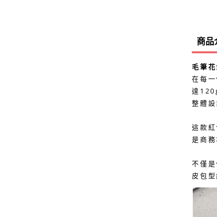
商品
毛筆花
在每一
達12
整體設
這款紅
是商務
不僅是
皮包型