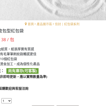
首頁
產品展示區
信封 | 紅包袋系列
皮包型紅包袋
 38 / 包
0g紙質，紙張厚實有質感
有毛筆筆刷紋路觸感更佳
10個紅包袋
燙金加工，成為個性化產品
況：
尚有庫存(可客製)
料非即時更新，應以實際數量為準)
採購歡迎與客服洽詢
：