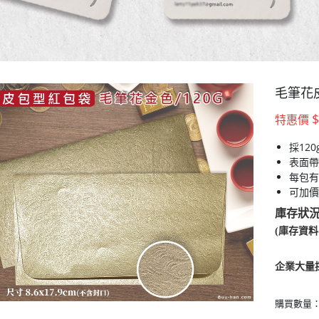
毛筆花
$
特惠價
採12
表面帶
每包有
可加價
庫存狀
(庫存資
企業大量
購買數量