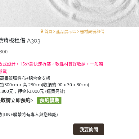
首頁
產品展示區
器材設備租借
背板租借 A303
800
收式設計，15分鐘快速拆裝，軟性材質好收納，一般轎
鬆載！
高畫質彈性布+鋁合金支架
300cm x 高 230cm(收納約 90 x 30 x 30cm)
,800元；押金$3,000元 (運費另計)
限敬請立即預約>
預約檔期
加LINE聯繫將有專人與您確認)
我要詢問