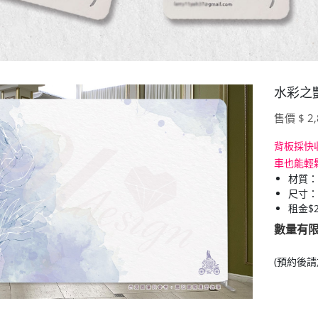
水彩之艷
售價 $ 2,
背板採快
車也能輕
材質：
尺寸：寬
租金$2
數量有
(預約後請