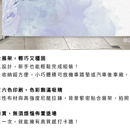
金展架，輕巧又穩固
式設計，新手也能輕鬆完成組裝！
後收納超方便，小巧體積可放機車踏墊或汽車後車廂，
質六色印刷，色彩飽滿吸睛
彈性布材與高強度尼龍拉鍊，背景緊密貼合展架，拍照
購買、無須煩惱佈置退場
租一次，就能擁有高質感打卡牆！