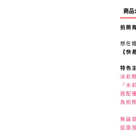
商品
拍照
想在
【快
特色
淡彩
『水彩
搭配
為拍
無論
這面