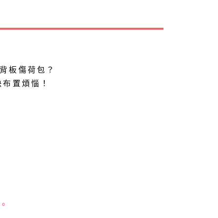
背板傷荷包？
決布置煩惱！
。