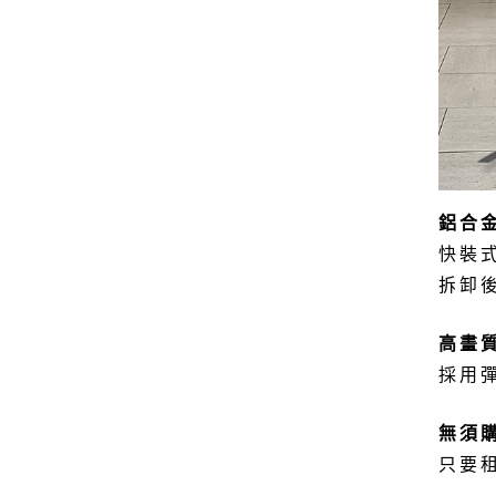
鋁合
快裝
拆卸
高畫
採用
無須
只要