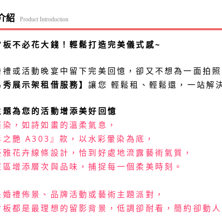
介紹
Product Introduction
背板不必花大錢！輕鬆打造完美儀式感~
婚禮或活動晚宴中留下完美回憶，卻又不想為一面拍照
易秀展示架租借服務】
讓您 輕鬆租、輕鬆還，一站解
主題為您的活動增添美好回憶
輕染，如詩如畫的溫柔氣息，
之艷 A303』款，以水彩暈染為底，
優雅花卉線條設計，恰到好處地流露藝術氣質，
照區增添層次與品味，捕捉每一個柔美時刻。
是婚禮佈景、品牌活動或藝術主題派對，
背板都是最理想的留影背景，低調卻耐看，簡約卻動人