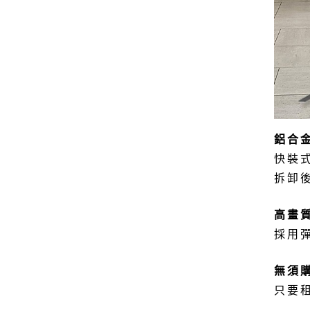
鋁合
快裝
拆卸
高畫
採用
無須
只要