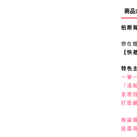
商品
拍照
想在
【快
特色
一筆
『清
呈現
打造
無論
這面