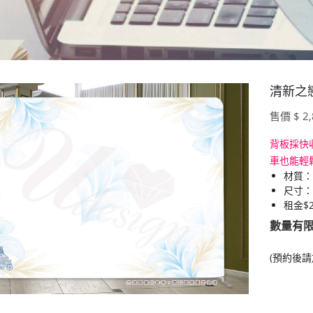
清新之戀
售價 $ 2,
背板採快
車也能輕
材質：
尺寸：寬
租金$2
數量有
(預約後請