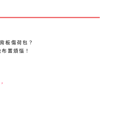
背板傷荷包？
決布置煩惱！
，