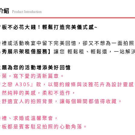
介紹
Product Introduction
背板不必花大錢！輕鬆打造完美儀式感~
婚禮或活動晚宴中留下完美回憶，卻又不想為一面拍照
易秀展示架租借服務】
讓您 輕鬆租、輕鬆還，一站解
主題為您的活動增添美好回憶
一葉，寫下愛的清新篇章。
新之戀 A305』款，以簡約線條與淡雅花卉為設計靈感
自然純粹的美感，柔和不造作，
最舒適宜人的拍照背景，讓每個瞬間都值得收藏。
婚禮、求婚或溫馨聚會，
背板都是賓客駐足拍照的心動角落。