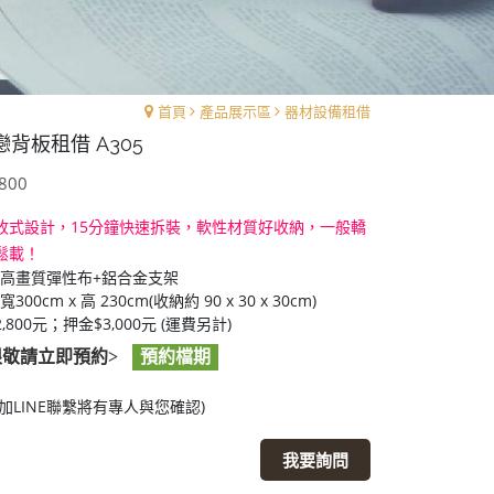
首頁
產品展示區
器材設備租借
背板租借 A305
800
收式設計，15分鐘快速拆裝，軟性材質好收納，一般轎
鬆載！
高畫質彈性布+鋁合金支架
300cm x 高 230cm(收納約 90 x 30 x 30cm)
,800元；押金$3,000元 (運費另計)
限敬請立即預約>
預約檔期
加LINE聯繫將有專人與您確認)
我要詢問