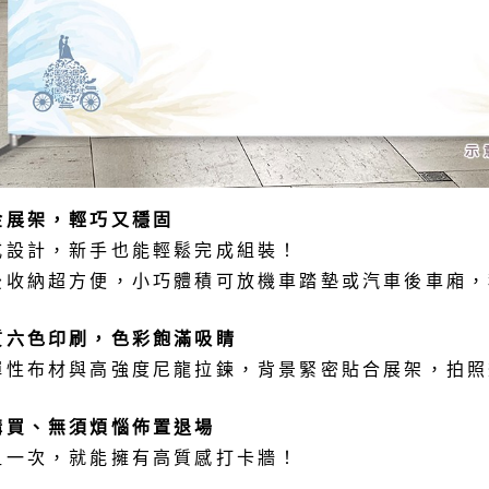
金展架，輕巧又穩固
式設計，新手也能輕鬆完成組裝！
後收納超方便，小巧體積可放機車踏墊或汽車後車廂，
質六色印刷，色彩飽滿吸睛
彈性布材與高強度尼龍拉鍊，背景緊密貼合展架，拍照
購買、無須煩惱佈置退場
租一次，就能擁有高質感打卡牆！