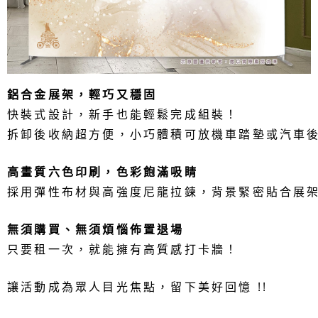
鋁合金展架，輕巧又穩固
快裝式設計，新手也能輕鬆完成組裝！
拆卸後收納超方便，小巧體積可放機車踏墊或汽車
高畫質六色印刷，色彩飽滿吸睛
採用彈性布材與高強度尼龍拉鍊，背景緊密貼合展
無須購買、無須煩惱佈置退場
只要租一次，就能擁有高質感打卡牆！
讓活動成為眾人目光焦點，留下美好回憶 !!