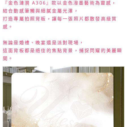
『金色漣漪 A306』款以金色潑墨藝術為靈感，
結合動感筆觸與細膩金屬光澤，
打造專屬拍照背板，讓每一張照片都散發高級質
感。
無論是婚禮、晚宴還是派對現場，
這面背板都是絕佳的焦點背景，捕捉閃耀的美麗瞬
間。