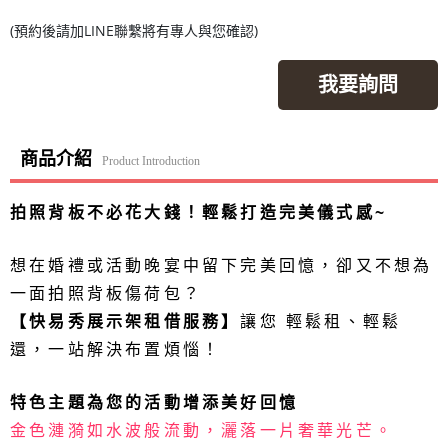
(預約後請加LINE聯繫將有專人與您確認)
我要詢問
商品介紹
Product Introduction
拍照背板不必花大錢！輕鬆打造完美儀式感~
想在婚禮或活動晚宴中留下完美回憶，卻又不想為
一面拍照背板傷荷包？
【快易秀展示架租借服務】
讓您 輕鬆租、輕鬆
還，一站解決布置煩惱！
特色主題為您的活動增添美好回憶
金色漣漪如水波般流動，灑落一片奢華光芒。