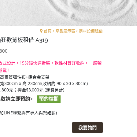
首頁
產品展示區
器材設備租借
狂歡背板租借 A319
800
收式設計，15分鐘快速拆裝，軟性材質好收納，一般轎
鬆載！
高畫質彈性布+鋁合金支架
300cm x 高 230cm(收納約 90 x 30 x 30cm)
,800元；押金$3,000元 (運費另計)
限敬請立即預約>
預約檔期
加LINE聯繫將有專人與您確認)
我要詢問