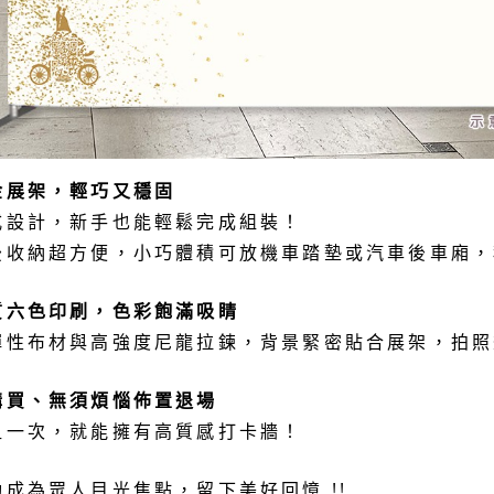
金展架，輕巧又穩固
式設計，新手也能輕鬆完成組裝！
後收納超方便，小巧體積可放機車踏墊或汽車後車廂，
質六色印刷，色彩飽滿吸睛
彈性布材與高強度尼龍拉鍊，背景緊密貼合展架，拍照
購買、無須煩惱佈置退場
租一次，就能擁有高質感打卡牆！
動成為眾人目光焦點，留下美好回憶 !!