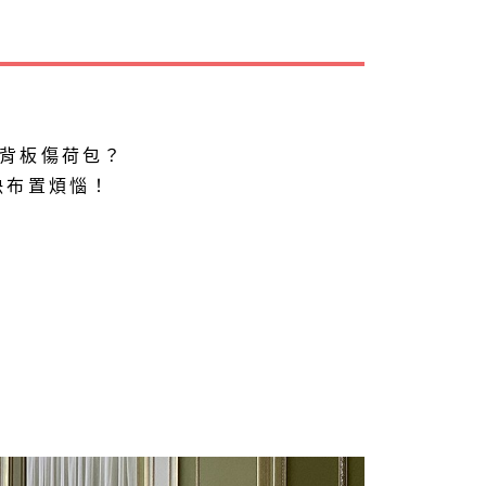
背板傷荷包？
決布置煩惱！