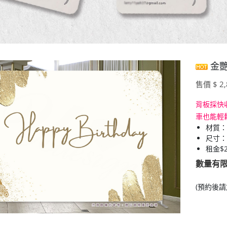
金艷
售價 $ 2,
背板採快
車也能輕
材質：
尺寸：寬
租金$2
數量有
(預約後請