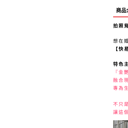
商品
拍照
想在
【快
特色
『金
融合
專為
不只
讓這