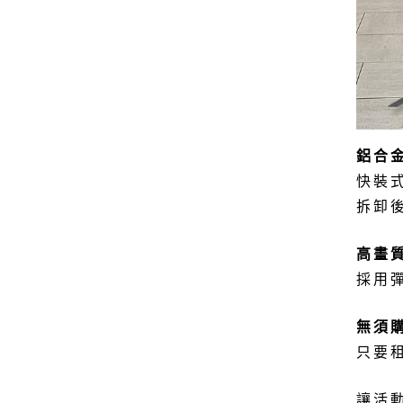
鋁合
快裝
拆卸
高畫
採用
無須
只要
讓活