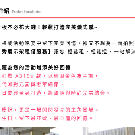
介紹
Product Introduction
背板不必花大錢！輕鬆打造完美儀式感~
婚禮或活動晚宴中留下完美回憶，卻又不想為一面拍照
易秀展示架租借服務】
讓您 輕鬆租、輕鬆還，一站解
主題為您的活動增添美好回憶
艷狂歡 A319』款，以耀眼金色為主調，
現代派對元素與奢華細節，
生日慶典量身打造，將熱情與時尚完美結合。
是慶祝，更是一場閃閃發亮的主角登場。
個生日，留下最狂歡、最華麗的回憶。