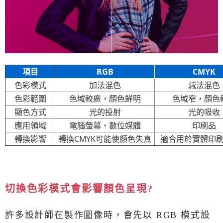
項目
RGB
CMYK
色彩模式
加法混色
減法混色
色彩範圍
色域較廣，顏色鮮明
色域窄，顏色
顯色方式
光的投射
光的吸收
應用領域
電腦螢幕、數位媒體
印刷品
轉換影響
轉換CMYK可能使顏色失真
適合用於實體印
切換色彩模式會影響顏色呈現?
許多設計師在製作圖像時，會先以 RGB 模式設