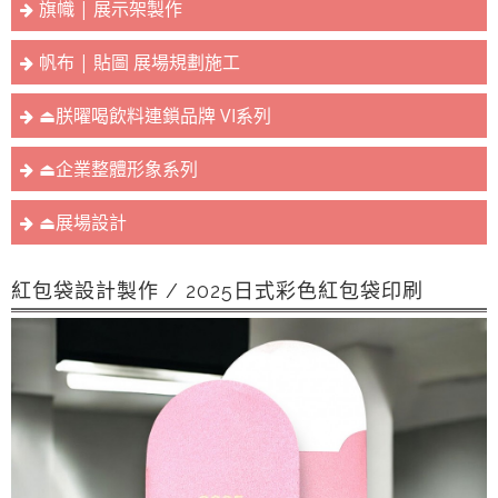
旗幟 | 展示架製作
帆布 | 貼圖 展場規劃施工
⏏︎朕曜喝飲料連鎖品牌 VI系列
⏏︎企業整體形象系列
⏏︎展場設計
紅包袋設計製作 / 2025日式彩色紅包袋印刷