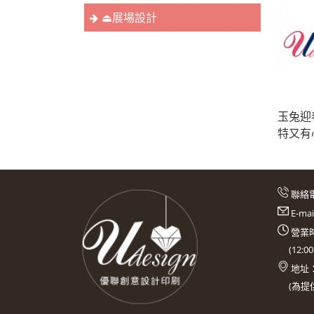
⏏︎展場設計
玉兔迎
特又有
聯絡
E-ma
營業時
(
12:0
地址
(
為提