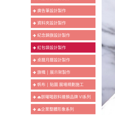
廣告筆設計製作
資料夾設計製作
紀念錦旗設計製作
紅包袋設計製作
桌曆月曆設計製作
旗幟 | 展示架製作
帆布 | 貼圖 展場規劃施工
⏏︎朕曜喝飲料連鎖品牌 VI系列
⏏︎企業整體形象系列