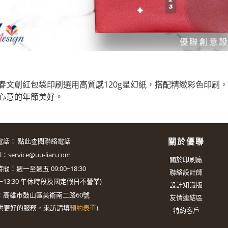
春文創紅包袋印刷選用高質感120g星幻紙，搭配精緻彩色印刷
心意的年節美好。
關於優聯
電話：
點此查閱聯絡電話
il：
service@uu-lian.com
關於印刷廠
間：週一至週五 09:00~18:30
聯絡設計師
0~13:30
午休時段及國定假日不營業)
設計知識版
：
高雄市鼓山區美術南二路60號
友情連結區
供更好的服務，來訪請填
預約表單
)
特約客戶