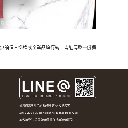
，無論個人送禮或企業品牌行銷，皆能傳遞一份獨
優聯創意設計印刷 版權所有 © 侵犯必究
2012-2024 uu-lian.com All Rights Reserved.
本公司委託 張清富律師 擔任常年法律顧問