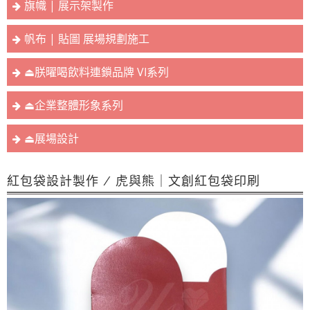
旗幟 | 展示架製作
帆布 | 貼圖 展場規劃施工
⏏︎朕曜喝飲料連鎖品牌 VI系列
⏏︎企業整體形象系列
⏏︎展場設計
紅包袋設計製作 / 虎與熊｜文創紅包袋印刷