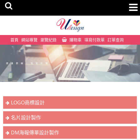
首頁
網站導覽
瀏覽紀錄
購物車
填寫付款單
訂單查詢
LOGO商標設計
名片設計製作
DM海報傳單設計製作