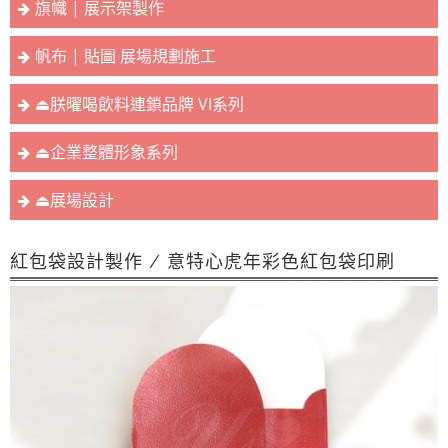
旗幟 | 展示架製作
帆布 | 貼圖 展場規劃施工
⏏︎朕曜喝飲料連鎖品牌 VI系列
⏏︎企業整體形象系列
⏏︎展場設計
紅包袋設計製作 / 意特心虎年彩色紅包袋印刷