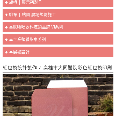
旗幟 | 展示架製作
帆布 | 貼圖 展場規劃施工
⏏︎朕曜喝飲料連鎖品牌 VI系列
⏏︎企業整體形象系列
⏏︎展場設計
紅包袋設計製作 / 高雄市大同醫院彩色紅包袋印刷