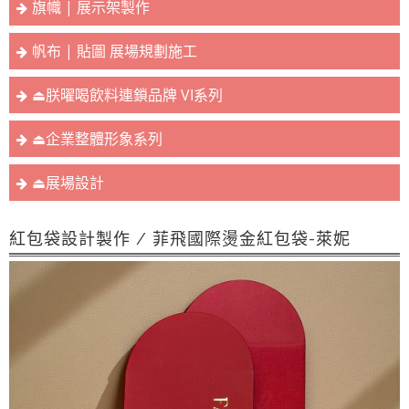
旗幟 | 展示架製作
帆布 | 貼圖 展場規劃施工
⏏︎朕曜喝飲料連鎖品牌 VI系列
⏏︎企業整體形象系列
⏏︎展場設計
紅包袋設計製作 / 菲飛國際燙金紅包袋-萊妮