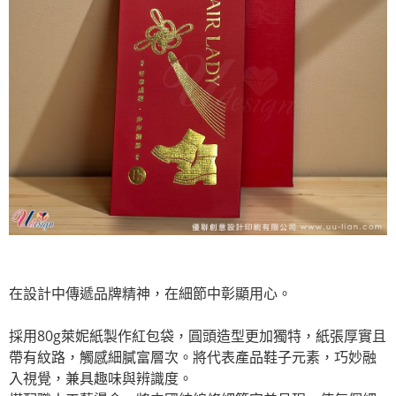
在設計中傳遞品牌精神，在細節中彰顯用心。
採用80g萊妮紙製作紅包袋，圓頭造型更加獨特，紙張厚實且
帶有紋路，觸感細膩富層次。將代表產品鞋子元素，巧妙融
入視覺，兼具趣味與辨識度。