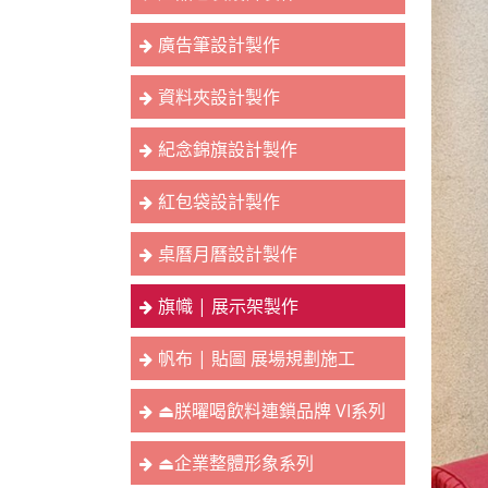
廣告筆設計製作
資料夾設計製作
紀念錦旗設計製作
紅包袋設計製作
桌曆月曆設計製作
旗幟 | 展示架製作
帆布 | 貼圖 展場規劃施工
⏏︎朕曜喝飲料連鎖品牌 VI系列
⏏︎企業整體形象系列