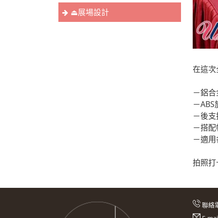
⏏︎展場設計
在這次
－鋁合
－AB
－後支
－搭配
－適用
⠀
拍照打
聯絡