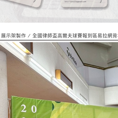
| 展示架製作 / 全國律師盃高爾夫球賽報到區易拉網