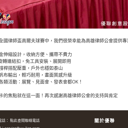
全國律師盃高爾夫球賽中，我們很榮幸能為高雄律師公會提供專
金伸縮設計，收納方便、攜帶不費力
S旋轉連結扣，免工具安裝、展開即用
撐桿搭配壓重，戶外也穩如泰山
帆布輸出，輕巧耐用，畫面質感升級
各類活動：展覽、見面會、發表會都OK！
卡的焦點就在這一面！再次感謝高雄律師公會的支持與肯定
關於優聯
電話：
點此查閱聯絡電話