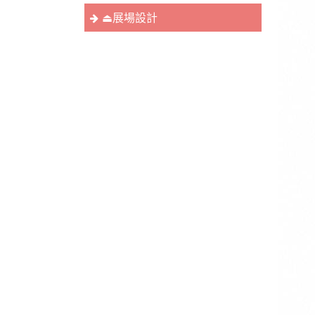
⏏︎展場設計