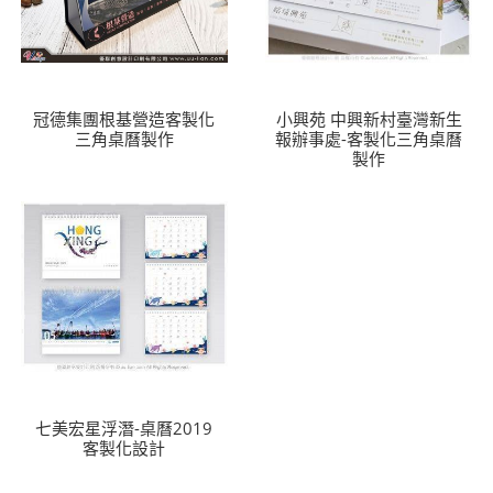
冠德集團根基營造客製化
小興苑 中興新村臺灣新生
三角桌曆製作
報辦事處-客製化三角桌曆
製作
七美宏星浮潛-桌曆2019
客製化設計