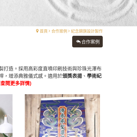
首頁
合作案例
紀念錦旗設計製作
合作案例
製打造。採用高彩度直噴印刷技術與珍珠光澤布
桿，增添典雅儀式感。適用於
頒獎表揚
、
學術紀
稱查閱更多詳情)