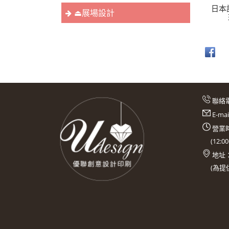
日本
⏏︎展場設計
聯絡
E-ma
營業時
(
12:0
地址
(
為提