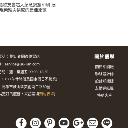
語歌友會超大紀念錦旗印刷-展
現榮耀與情感的最佳象徵
關於優聯
電話：
點此查閱聯絡電話
il：
service@uu-lian.com
關於印刷廠
間：週一至週五 09:00~18:30
聯絡設計師
0~13:30
午休時段及國定假日不營業)
設計知識版
：
高雄市鼓山區美術南二路60號
友情連結區
供更好的服務，來訪請填
預約表單
)
特約客戶