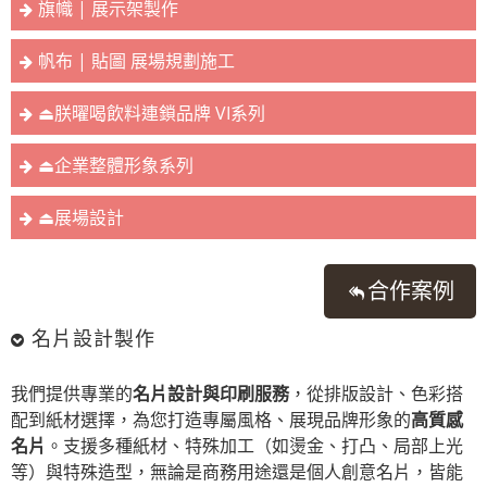
旗幟 | 展示架製作
帆布 | 貼圖 展場規劃施工
⏏︎朕曜喝飲料連鎖品牌 VI系列
⏏︎企業整體形象系列
⏏︎展場設計
合作案例
名片設計製作
我們提供專業的
名片設計與印刷服務
，從排版設計、色彩搭
配到紙材選擇，為您打造專屬風格、展現品牌形象的
高質感
名片
。支援多種紙材、特殊加工（如燙金、打凸、局部上光
等）與特殊造型，無論是商務用途還是個人創意名片，皆能