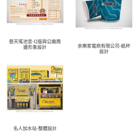
慈天瑤池宮-Q版與公廟周
余樂家電商有限公司-紙杯
邊形象設計
設計
名人加水站-整體設計