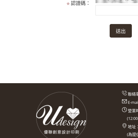
認證碼：
聯絡
E-ma
營業時
(
12:0
地址
(
為提