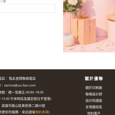
關於優聯
電話：
點此查閱聯絡電話
il：
service@uu-lian.com
關於印刷廠
間：週一至週五 09:00~18:30
聯絡設計師
0~13:30
午休時段及國定假日不營業)
設計知識版
：
高雄市鼓山區美術南二路60號
友情連結區
供更好的服務，來訪請填
預約表單
)
特約客戶