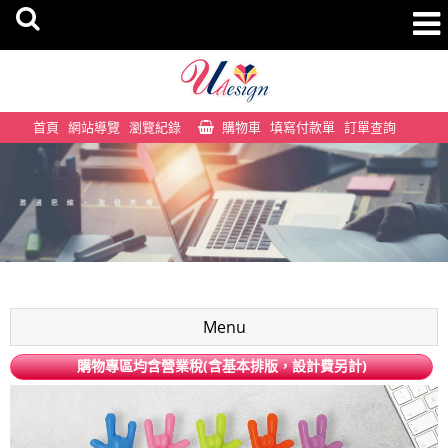
首頁
網站導覽
瀏覽紀錄
購物車
填寫付款單
訂單查詢
Menu
購物專區均含營業稅(含基本排版，設計費另計)