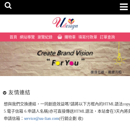
首頁
網站導覽
瀏覽紀錄
購物車
填寫付款單
訂單查詢
友情連結
想與我們交換連結，一同創造效益嗎?請將以下方框內的HTML語法copy下
5.電子信箱 6.申請人名稱)亦可直接傳送HTML語法，本站會在3天
申請信箱：
service@uu-lian.com
(行銷企劃 收)