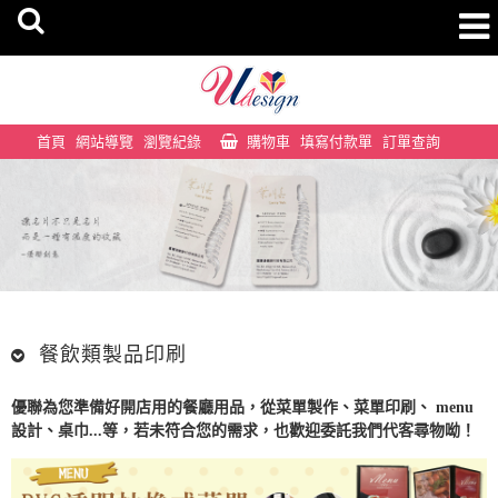
首頁
網站導覽
瀏覽紀錄
購物車
填寫付款單
訂單查詢
餐飲類製品印刷
優聯為您準備好開店用的餐廳用品，從
菜單製作
、
菜單印刷
、
menu
設計
、
桌巾
...等，若未符合您的需求，也歡迎委託我們代客尋物呦！