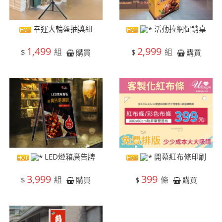
幸運大輪盤抽獎組
活動拉網促銷桌
1,499
2,999
組
組
$
$
購買
購買
LED燈箱廣告牌
開幕紅布條印刷
3,999
399
組
條
$
$
購買
購買