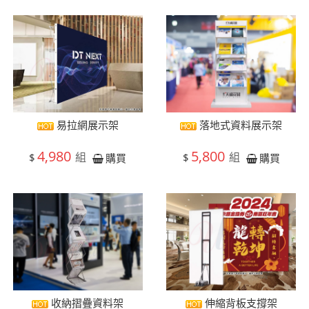
易拉網展示架
落地式資料展示架
4,980
5,800
組
組
$
$
購買
購買
收納摺疊資料架
伸縮背板支撐架