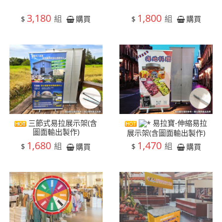
3,180
1,800
組
組
$
$
購買
購買
三節式易拉展示架(含
易拉寶-伸縮易拉
圖面輸出製作)
展示架(含圖面輸出製作)
1,680
1,470
組
組
$
$
購買
購買