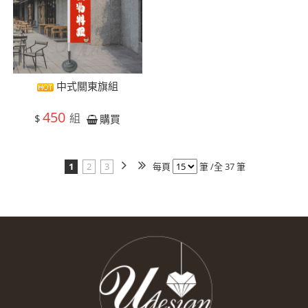
中式關東旗組
450
組
$
購買
1
2
3
每頁
筆 /全 37 筆