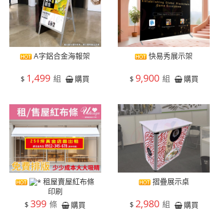
A字鋁合金海報架
快易秀展示架
1,499
9,900
組
組
$
$
購買
購買
租屋賣屋紅布條
摺疊展示桌
印刷
399
2,980
條
組
$
$
購買
購買