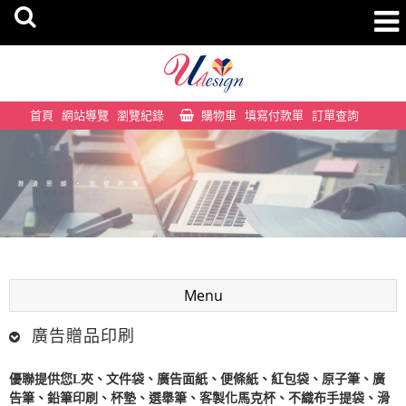
首頁
網站導覽
瀏覽紀錄
購物車
填寫付款單
訂單查詢
Menu
廣告贈品印刷
優聯提供您
L夾
、
文件袋
、
廣告面紙
、
便條紙
、
紅包袋
、
原子筆
、
廣
告筆
、
鉛筆印刷
、
杯墊
、
選舉筆
、
客製化馬克杯
、
不織布手提袋
、
滑