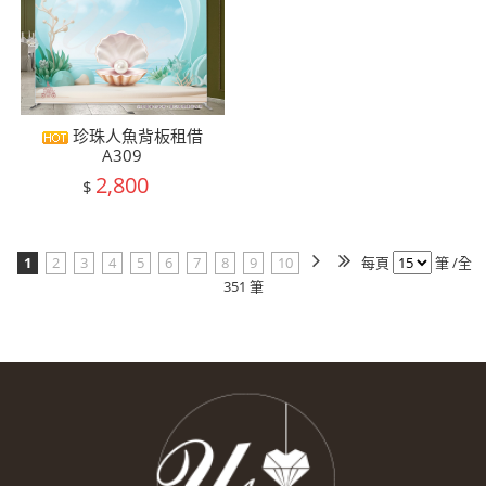
珍珠人魚背板租借
A309
2,800
$
1
2
3
4
5
6
7
8
9
10
每頁
筆 /全
351 筆