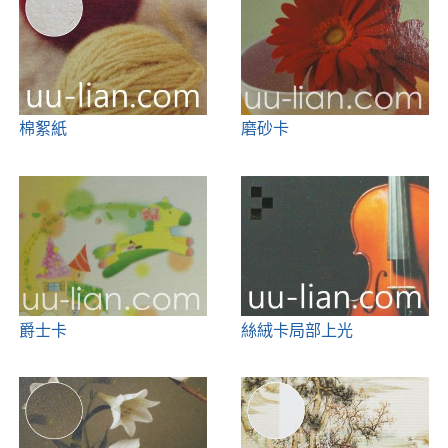
棉絮紙
磨砂卡
爵士卡
絲絨卡局部上光