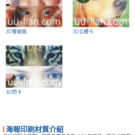
3D雙變圖
3D立體卡
3D閃卡
海報印刷材質介紹