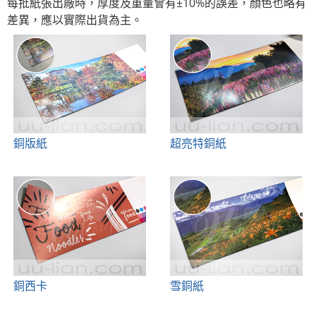
每批紙張出廠時，厚度及重量會有±10%的誤差，顏色也略有
差異，應以實際出貨為主。
銅版紙
超亮特銅紙
銅西卡
雪銅紙