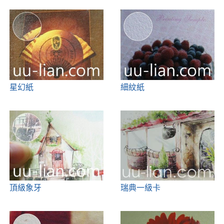
星幻紙
細紋紙
頂級象牙
瑞典一級卡