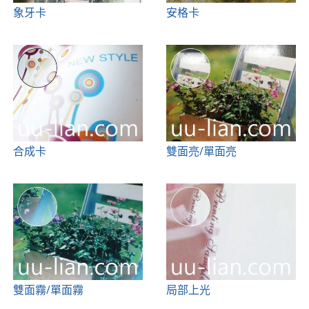
象牙卡
安格卡
合成卡
雙面亮/單面亮
雙面霧/單面霧
局部上光