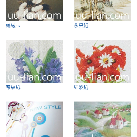
絲絨卡
永采紙
帝紋紙
細波紙