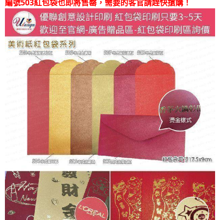
編號503紅包袋也即將售罄，需要的客官請趕快搶購！