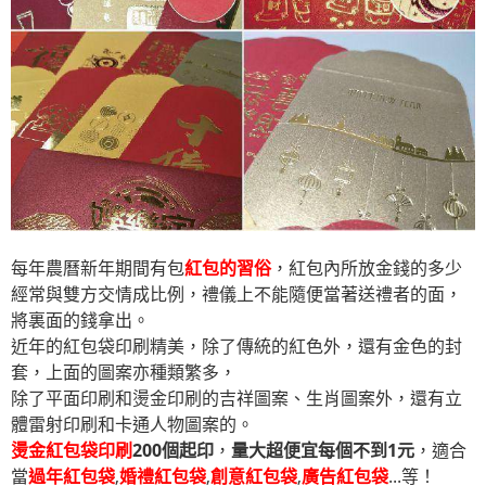
每年農曆新年期間有包
紅包的習俗
，紅包內所放金錢的多少
經常與雙方交情成比例，禮儀上不能隨便當著送禮者的面，
將裏面的錢拿出。
近年的紅包袋印刷精美，除了傳統的紅色外，還有金色的封
套，上面的圖案亦種類繁多，
除了平面印刷和燙金印刷的吉祥圖案、生肖圖案外，還有立
體雷射印刷和卡通人物圖案的。
燙金紅包袋印刷
200個起印
，
量大超便宜每個不到1元
，適合
當
過年紅包袋
,
婚禮紅包袋
,
創意紅包袋
,
廣告紅包袋
...等！