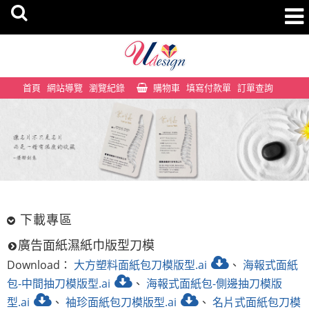
首頁
網站導覽
瀏覽紀錄
購物車
填寫付款單
訂單查詢
下載專區
廣告面紙濕紙巾版型刀模
Download：
大方塑料面紙包刀模版型.ai
、
海報式面紙
包-中間抽刀模版型.ai
、
海報式面紙包-側邊抽刀模版
型.ai
、
袖珍面紙包刀模版型.ai
、
名片式面紙包刀模