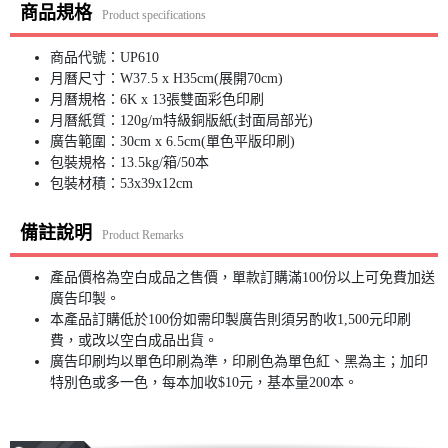
商品規格
Product specifications
商品代號：UP610
月曆尺寸：W37.5 x H35cm(展開70cm)
月曆規格：6K x 13張雙面彩色印刷
月曆紙質：120g/m特級銅版紙(封面局部光)
廣告範圍：30cm x 6.5cm(單色平版印刷)
包裝規格：13.5kg/箱/50本
包裝材積：53x39x12cm
備註說明
Product Remarks
產品價格為空白成品之售價，單款訂購滿100份以上可免費加送
廣告印製。
本產品訂購低於100份如需印製廣告則須另酌收1,500元印刷
費，或改以空白成品出貨。
廣告印刷均以單色印刷為準，印刷色為單色紅、黑為主；加印
特別色或多一色，每本加收$10元，基本量200本。