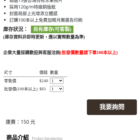
精選13張台灣特有水果照片
採用120g/m特級銅版紙
封面局部上光增添立體感
訂購100本以上免費加贈月曆廣告印刷
庫存狀況：
尚有庫存(可客製)
(庫存資料非即時更新，應以實際數量為準)
企業大量採購歡迎與客服洽詢
(批發價數量請下單100本以上)
尺寸
價錢
數量
零售價
$240
批發價(100本以上)
$83
我要詢問
運費：150 元
商品介紹
Product Introduction