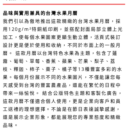
品味與實用兼具的台灣水果月曆
我們引以為傲地推出這款精緻的台灣水果月曆，採
用120g/m²特銅紙印刷，並搭配封面局部立體上光
加工，使每個水果圖案更顯生動立體，活頁式裝訂
設計更是便於使用和收納，不同於市面上的一般月
曆。 這款月曆以台灣特色水果為主題，包含了蓮
霧、葡萄、草莓、香蕉、蘋果、芒果、梨子、荔
枝、釋迦、柿子、棗子、橘子等13種豐富多彩的水
果。每個月份展示不同的水果圖片，不僅能讓您每
天感受到台灣的豐富農產品，還能在繁忙的日程中
帶來一絲愉悅。 結合公版特色主題和客製化廣告，
這款月曆不僅適合個人使用，更是企業向客戶和員
工送禮的理想選擇。不論是在節日表達誠摯感謝，
還是展示企業形象，都能展現您的專業態度和精緻
品味。