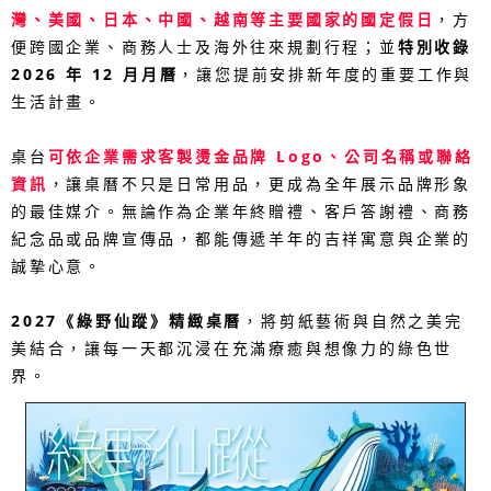
灣、美國、日本、中國、越南等主要國家的國定假日
，方
便跨國企業、商務人士及海外往來規劃行程；並
特別收錄
2026 年 12 月月曆
，讓您提前安排新年度的重要工作與
生活計畫。
桌台
可依企業需求客製燙金品牌 Logo、公司名稱或聯絡
資訊
，讓桌曆不只是日常用品，更成為全年展示品牌形象
的最佳媒介。無論作為企業年終贈禮、客戶答謝禮、商務
紀念品或品牌宣傳品，都能傳遞羊年的吉祥寓意與企業的
誠摯心意。
2027《綠野仙蹤》精緻桌曆
，將剪紙藝術與自然之美完
美結合，讓每一天都沉浸在充滿療癒與想像力的綠色世
界。