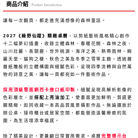
商品介紹
Product Introduction
讓每一次翻頁，都走進充滿想像的森林童話。
2027《綠野仙蹤》精緻桌曆
，以剪紙藝術風格精心創作
十二幅夢幻插畫，收錄立體森林、春暖花開、森林之夜、
山川壯麗、長頸鹿、世外桃源、海洋之美、熱帶雨林、絢
麗天堂、貓狗之棲、秋色之美及冬季之雪等主題，透過層
層紙雕般的立體構圖與細膩色彩，呈現四季流轉與自然萬
物的詩意之美，讓每一頁都宛如一件藝術作品。
採用頂級雪面銅西卡進口紙印製
，細膩呈現高解析影像的
色彩層次，並
搭配上亮油加工
，使畫面更加鮮明、質感更
顯精緻，如同收藏一本高品質風景攝影作品。無論擺放於
辦公桌、接待櫃台或居家空間，都能營造溫馨療癒的氛
圍，為生活增添幸福感。
除了精美設計，更兼顧日常實用需求。桌曆
完整標示台