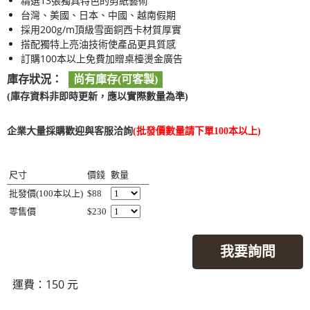
精選13張獨具特色的剪紙藝術
台灣、美國、日本、中國、越南假期
採用200g/m頂級雪面銅西卡材質厚實
搭配獨特上亮油技術使產品更具質感
訂購100本以上免費加贈桌檯燙金廣告
庫存狀況：
尚有庫存(可客製)
(庫存資料非即時更新，應以實際數量為準)
企業大量採購歡迎與客服洽詢
(批發價數量請下單100本以上)
尺寸
價錢
數量
批發價(100本以上)
$88
零售價
$230
我要詢問
運費：150 元