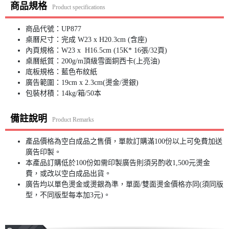
商品規格
Product specifications
商品代號：UP877
桌曆尺寸：完成 W23 x H20.3cm (含座)
內頁規格：W23 x H16.5cm (15K* 16張/32頁)
桌曆紙質：200g/m頂級雪面銅西卡(上亮油)
底板規格：藍色布紋紙
廣告範圍：19cm x 2.3cm(燙金/燙銀)
包裝材積：14kg/箱/50本
備註說明
Product Remarks
產品價格為空白成品之售價，單款訂購滿100份以上可免費加送
廣告印製。
本產品訂購低於100份如需印製廣告則須另酌收1,500元燙金
費，或改以空白成品出貨。
廣告均以單色燙金或燙銀為準，單面/雙面燙金價格亦同(須同版
型，不同版型每本加3元)。