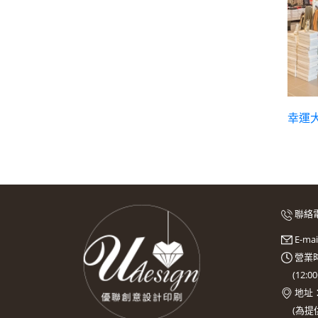
幸運
聯絡
E-ma
營業時
(
12:0
地址
(
為提