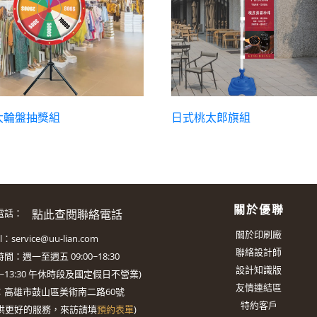
大輪盤抽獎組
日式桃太郎旗組
關於優聯
點此查閱聯絡電話
電話：
關於印刷廠
il：
service@uu-lian.com
聯絡設計師
間：週一至週五 09:00~18:30
設計知識版
0~13:30
午休時段及國定假日不營業)
友情連結區
：
高雄市鼓山區美術南二路60號
特約客戶
供更好的服務，來訪請填
預約表單
)