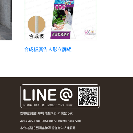
合成板廣告人形立牌組
優聯創意設計印刷 版權所有 © 侵犯必究
2012-2024 uu-lian.com All Rights Reserved.
本公司委託 張清富律師 擔任常年法律顧問