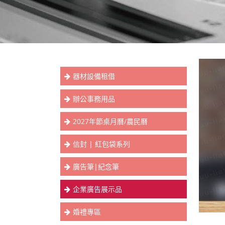
器材設備租借
辦公事務用品
2027年節桌月曆/農民曆
信封 | 紅包袋系列
廣告筆|紀念筆
企業廣告展示品
婚禮專區