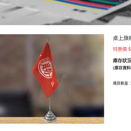
桌上旗
$
特惠價
庫存狀
(庫存資
購買數量