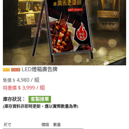
LED燈箱廣告牌
4,980 / 組
售價 $
$ 3,999 / 組
特惠價
庫存狀況：
客製接單
(庫存資料非即時更新，應以實際數量為準)
尺寸
價錢
數量