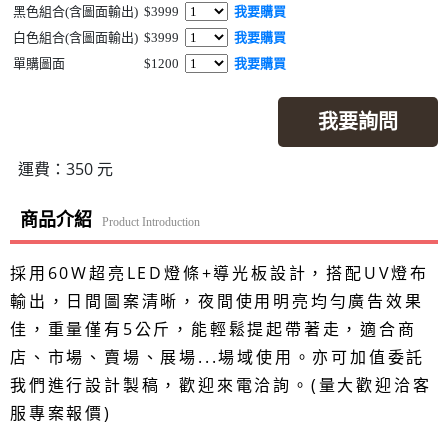
黑色組合(含圖面輸出)
$3999
我要購買
白色組合(含圖面輸出)
$3999
我要購買
單購圖面
$1200
我要購買
我要詢問
運費：350 元
商品介紹
Product Introduction
採用60W超亮LED燈條+導光板設計，搭配UV燈布
輸出，日間圖案清晰，夜間使用明亮均勻廣告效果
佳，重量僅有5公斤，能輕鬆提起帶著走，適合商
店、市場、賣場、展場...場域使用。亦可加值委託
我們進行設計製稿，歡迎來電洽詢。(量大歡迎洽客
服專案報價)