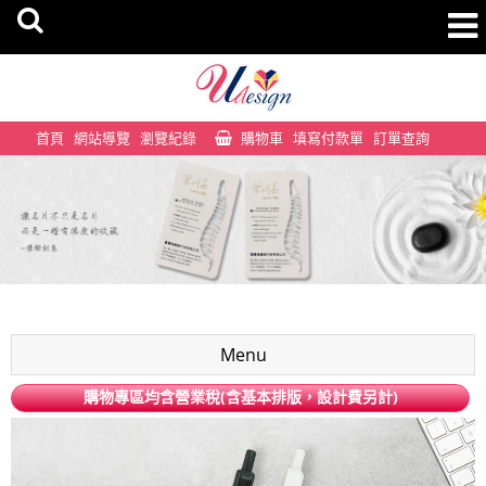
首頁
網站導覽
瀏覽紀錄
購物車
填寫付款單
訂單查詢
Menu
購物專區均含營業稅(含基本排版，設計費另計)