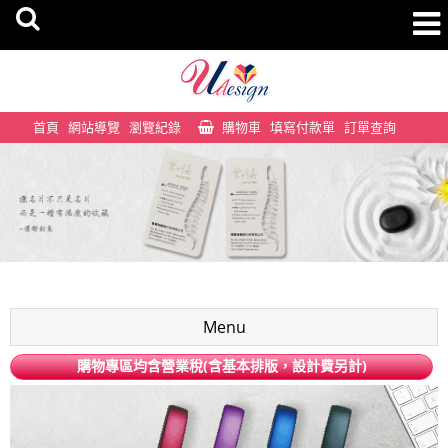
首頁
網站導覽
瀏覽紀錄
購物車
填寫付款單
訂單查詢
Menu
購物專區均含營業稅(含基本排版，設計費另計)