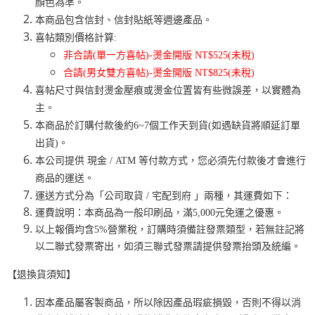
顏色為準。
本商品包含信封、信封貼紙等週邊產品。
喜帖類別價格計算:
非合請(單一方喜帖)-燙金開版 NT$525(未稅)
合請(男女雙方喜帖)-燙金開版 NT$825(未稅)
喜帖尺寸與
信封燙金壓痕或燙金位置皆有些微誤差，以實體為
主。
本商品於訂購付款後約6~7個工作天到貨(如遇缺貨將順延訂單
出貨)。
本公司提供 現金 / ATM 等付款方式，您必須先付款後才會進行
商品的運送。
運送方式分為「公司取貨 / 宅配到府 」兩種，其運費如下：
運費說明：本商品為一般印刷品，滿5,000元免運之優惠。
以上報價均含5%營業稅，訂購時須備註發票類型，若無註記將
以二聯式發票寄出，如須三聯式發票請提供發票抬頭及統編。
【退換貨須知】
因本產品屬客製商品，所以除
因產品瑕疵損毀，否則不得以
消