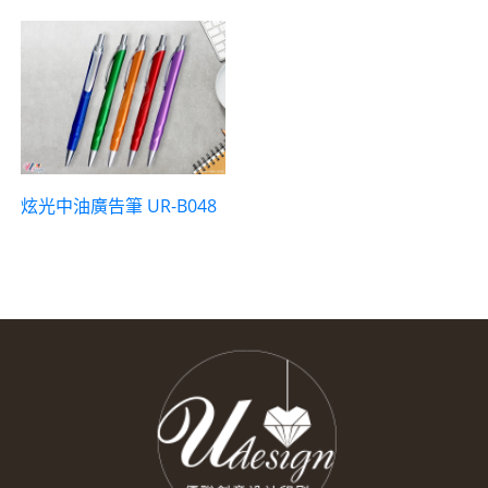
炫光中油廣告筆 UR-B048