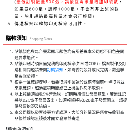
(
最低訂製數量500張，請依據需求量增加印製數
，
如果要800張，請印1000張，不會有非上述的數
量，除非超過最高數量才會另行報價)
傳送檔案以確認印刷檔案可用性。
購物須知
Shopping Notes
貼紙顏色與每台螢幕顯示顏色均有所差異本公司恕不因色差問
題要求退貨。
貼紙印刷時須自備完稿的印刷檔案(如AI或CDR)，檔案製作及訂
購相關問題請查閱
訂購須知
，如需委託設計或代完稿，歡迎聯
繫客服洽詢。
檔案一旦確認發印，若要取消印製請於截稿時間前mail取消並
來電確認，超過截稿時間或已上機製作恕不取消。
以上報價須加收5%營業稅，訂購時須備註發票類型，若無註記
將以B2C電子發票寄出，如須報帳將以B2B電子發票開立，請提
供發票抬頭及統編。
本公司採以發票後寄方式處理，大部分的情況是您會先收到商
品後並確認無誤後才開立發票並寄送。
【退換貨須知】