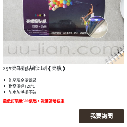
25#亮銀龍貼紙印刷❰亮膜❱
能呈現金屬質感
耐高溫達120℃
防水防潮撕不破
最低訂製量500張起，報價請洽客服
我要詢問