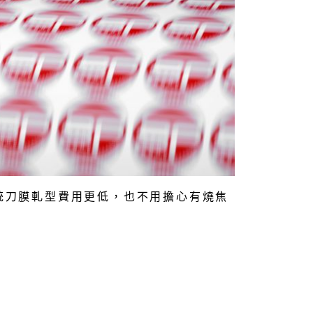
統刀膜軋型費用更低，也不用擔心有燒焦
。