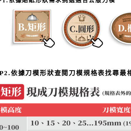
.依據貼紙形狀需求挑選適合公版刀模
P1
.依據刀模形狀查閱刀模規格表找尋最
P2