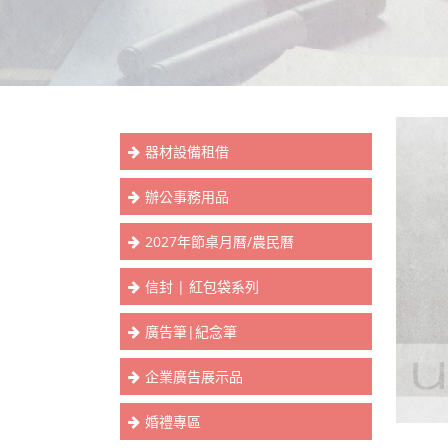
器材設備租借
辦公事務用品
2027年節桌月曆/農民曆
信封 | 紅包袋系列
廣告筆|紀念筆
企業廣告展示品
婚禮專區