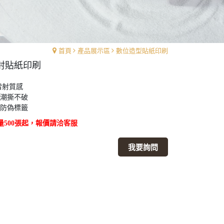
首頁
產品展示區
數位造型貼紙印刷
射貼紙印刷
雷射質感
潮撕不破
防偽標籤
量500張起，報價請洽客服
我要詢問