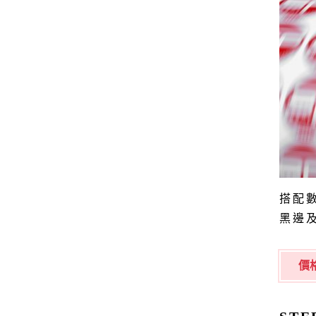
搭配
黑邊
價